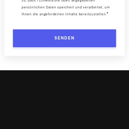
zu, dass 711media die oben angegebenen
persönlichen Daten speichert und verarbeitet, um
*
Ihnen die angeforderten Inhalte bereitzustellen.
Ihre Agentur für
Digitalisierung