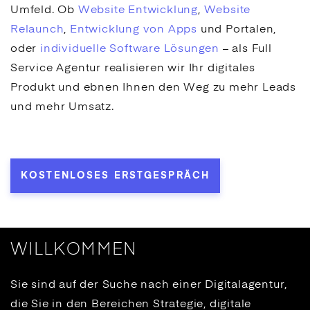
Umfeld. Ob
Website Entwicklung
,
Website
Relaunch
,
Entwicklung von Apps
und Portalen,
oder
individuelle Software Lösungen
– als Full
Service Agentur realisieren wir Ihr digitales
Produkt und ebnen Ihnen den Weg zu mehr Leads
und mehr Umsatz.
KOSTENLOSES ERSTGESPRÄCH
WILLKOMMEN
Sie sind auf der Suche nach einer Digitalagentur,
die Sie in den Bereichen Strategie, digitale