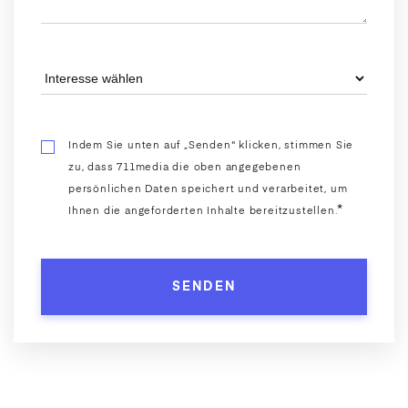
an, denken neu und setzen um. Auch für Ihren
Webauftritt wissen wir durch ausgiebiges
Webtracking stets, wie Ihre digitale Strategie
funktioniert und bessern bei Bedarf nach.
Know-How vermitteln:
Die digitale Welt
Indem Sie unten auf „Senden" klicken, stimmen Sie
verändert sich rasant. Neue Technologien,
zu, dass 711media die oben angegebenen
Trends und Innovationen sind täglich Thema
persönlichen Daten speichert und verarbeitet, um
bei uns. Damit Sie optimal aufgestellt sind,
*
Ihnen die angeforderten Inhalte bereitzustellen.
geben wir unser Wissen gebündelt und
zielführend in Workshops für Unternehmen &
Hochschulen sowie in unserem Blog und auf
LinkedIn weiter.