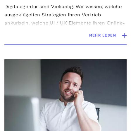
Digitalagentur sind Vielseitig. Wir wissen, welche
ausgeklügelten Strategien Ihren Vertrieb
ankurbeln, welche
UI
/
UX
Elemente Ihren Online-
Shop nutzerfreundlicher machen und haben die
MEHR LESEN
passende Software-Lösung für Ihre Website parat.
Dabei können wir auf bestehendes aufbauen oder
aber gemeinsam mit Ihnen einen komplett neuen
digitalen Auftritt, gezielte
App
- / Software-
Lösungen,
E-Commerce
-Plattformen und noch
viel mehr entwickeln. Mit unserer jahrelangen
Erfahrung als B2B-Digitalagentur und unserem
großen Portfolio an vielfältigen B2B-Kunden, ist
unser Anspruch dabei stets, Sie zielführend zu
beraten und zusammen mit Ihnen die optimale
Lösung zu finden.