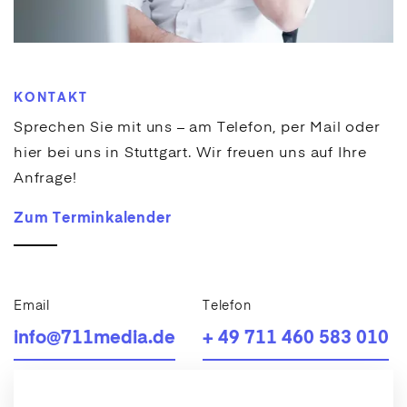
Digitaler Auftritt:
Zeigen Sie sich von Ihrer
besten Seite. Wir kümmern uns in jeder Facette
um Ihr digitales Aufgebot. Per Update, Redesign
KONTAKT
oder Website Relaunch erstrahlt Ihre Website
im neuem Glanz. Darüber hinaus helfen wir
Sprechen Sie mit uns – am Telefon, per Mail oder
Ihnen, Ihre App-Idee zum Leben zu bringen,
hier bei uns in Stuttgart. Wir freuen uns auf Ihre
programmieren Software, die Ihre Prozesse und
Anfrage!
Kundeninteraktion optimiert und machen Sie
mit KI-Integration nachhaltig fit für die Zukunft.
Zum Terminkalender
Digitale Strategie:
Stark im SEO und SEA,
kreativ im Social Media Marketing, wortstark im
Content Marketing und geübt in der Marketing
Email
Telefon
Automation. Wir bringen Ihre Unternehmens­
info@711media.de
+ 49 711 460 583 010
strategie ins digitale Umfeld, optimieren und
digitalisieren Marketing­prozesse. In
professioneller Zusammenarbeit als Digital-