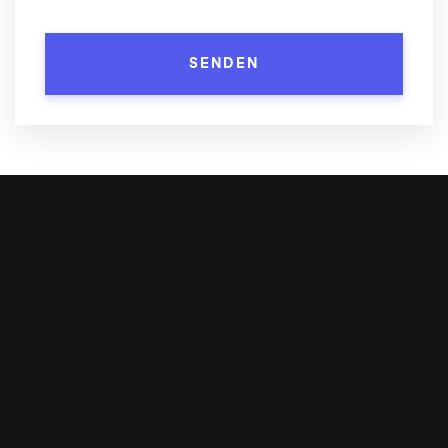
Ihre Agentur für
Digitalisierung
Entwicklung
TYPO3-Website