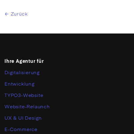
← Zurück
Ihre Agentur für
Digitalisierung
Entwicklung
TYPO3-Website
Website-Relaunch
UX & UI Design
E-Commerce