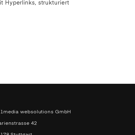
 Hyperlinks, strukturiert
11media websolutions GmbH
rienstrasse 42