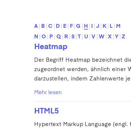
A
B
C
D
E
F
G
H
I
J
K
L
M
N
O
P
Q
R
S
T
U
V
W
X
Y
Z
Heatmap
Der Begriff
Heatmap
bezeichnet die
zugeordnet werden, ähnlich einer W
darzustellen, indem Zahlenwerte je
Mehr lesen
HTML5
Hypertext Markup Language
(engl. 